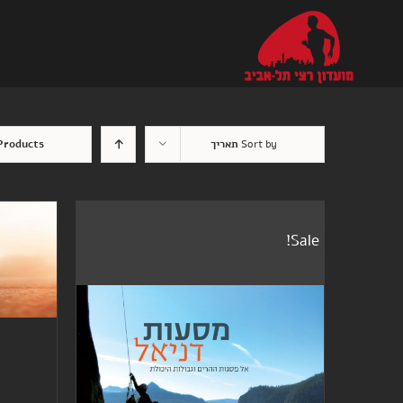
Ski
t
conten
Sort by
תאריך
 Products
Sale!