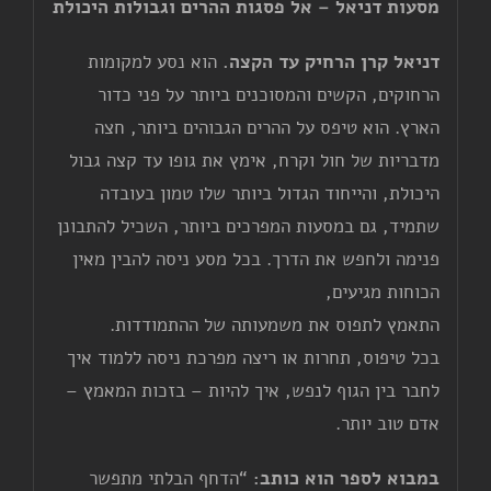
מסעות דניאל –
אל פסגות ההרים וגבולות היכולת
דניאל קרן הרחיק עד הקצה.
הוא נסע למקומות
הרחוקים, הקשים והמסוכנים ביותר על פני כדור
הארץ. הוא טיפס על ההרים הגבוהים ביותר, חצה
מדבריות של חול וקרח, אימץ את גופו עד קצה גבול
היכולת, והייחוד הגדול ביותר שלו טמון בעובדה
שתמיד, גם במסעות המפרכים ביותר, השכיל להתבונן
פנימה ולחפש את הדרך. בכל מסע ניסה להבין מאין
הכוחות מגיעים,
התאמץ לתפוס את משמעותה של ההתמודדות.
בכל טיפוס, תחרות או ריצה מפרכת ניסה ללמוד איך
לחבר בין הגוף לנפש, איך להיות – בזכות המאמץ –
אדם טוב יותר.
במבוא לספר הוא כותב:
“הדחף הבלתי מתפשר