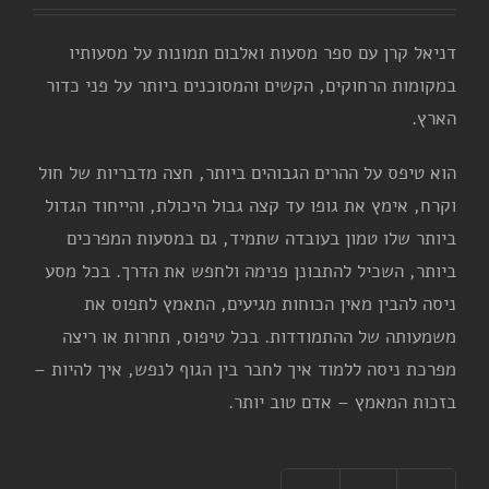
המקורי
הנוכחי
היה:
הוא:
דניאל קרן עם ספר מסעות ואלבום תמונות על מסעותיו
₪79.00.
₪120.00.
במקומות הרחוקים, הקשים והמסוכנים ביותר על פני כדור
הארץ.
הוא טיפס על ההרים הגבוהים ביותר, חצה מדבריות של חול
וקרח, אימץ את גופו עד קצה גבול היכולת, והייחוד הגדול
ביותר שלו טמון בעובדה שתמיד, גם במסעות המפרכים
ביותר, השכיל להתבונן פנימה ולחפש את הדרך. בכל מסע
ניסה להבין מאין הכוחות מגיעים, התאמץ לתפוס את
משמעותה של ההתמודדות. בכל טיפוס, תחרות או ריצה
מפרכת ניסה ללמוד איך לחבר בין הגוף לנפש, איך להיות –
בזכות המאמץ – אדם טוב יותר.