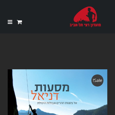
Ski
t
conten
Sale!