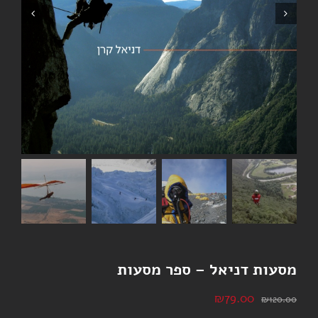
מסעות דניאל – ספר מסעות
המחיר
המחיר
₪
79.00
₪
120.00