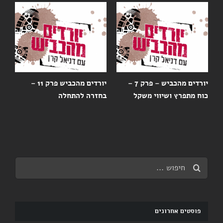
יורדים מהכביש – פרק 7 –
יורדים מהכביש פרק 11 –
כוח מתפרץ ושיווי משקל
בחזרה להתחלה
רי
Search
for:
פוסטים אחרונים