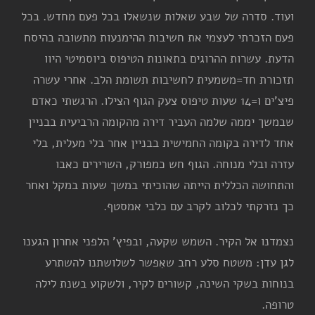
ועוד. סדרה של שבע שאלות שנשאלו בכל פעם מחדש. בכל
פעם הזכרתי לעצמי את חשיבות ההימנעות מתשובה בהיסח
הדעת. עשרות ההרוגים בתאונות הטיפוס ביוסמיטי היוו
תזכורת חד=משמעית לחשיבות תשומת הלב. אחרי עשרה
פיצ'ים ו=14 שעות טיפוס צעק הגוף הצילו. הרגשתי כאדם
שבמשך יממה שלמה העביר דירה מהקומה הרביעית בבניין
אחד לדירה בקומה החמישית בבניין אחר בלי מעלית, בלי
עזרה ובלי מנוחה. הגוף חש כמפורק, השרירים כאבו
והתחושה הכללית הייתה שהוכיתי במשך שעות במקל ואחר
כך נזרקתי לכלוב לקרב עם כלבי אמסטף.
נצמדנו אל הקיר. השמש שקעה, ובפיץ' הלפני אחרון הגענו
לגן עדן: משטח סלע רחב שאִפשר לשלושתנו להשתרע
בנוחות בשקי השינה, קשורים לקיר, ולשקוע בשנת לילה
טרופה.