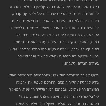
הימים שקדמו לטיפוס לפסגת האל קפיטן התמלאו בהכנות
קדחתניות. ארזנו קופסאות שימורים של צ'ילי קון קרנה,
פאוור בארס לשיקום האנרגייה, אבקות פרוטאינים שיבנו
את השרירים המתפרקים, אבקת שתייה איזוטונית לשמירה
על מאזן נוזלים ומינרלים בגוף וארבעים ליטר מים. כל
המים, האוכל, שקי השינה וציוד העזרה ראשונה נדחסו
לתוך קיטבג ענקי, שמכונה בעגת המטפסים "חזיר" (Pig).
במשך ארבעת ימי הטיפוס ניאלֵץ למשוך אותו למעלה
בעזרת חבלים וגלגלות.
בשעות אחר הצהריים התייצבנו בהתרגשות ובחששות מהלא
נודע למרגלות הקיר העצום. התחלנו לטפס את ארבעה
הפיצי'ם הראשונים, שבסופם חניון הלילה הראשון. המאמץ
של כל שרירי הגוף היה מתיש. הטיפוס עצמו, משקל
הקיטבג המתחכך על הסלע ומשקל התרמילים שנשאנו