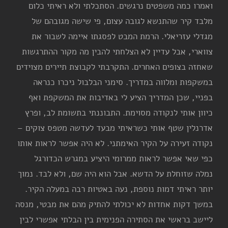
ואמרו כמה משפטים נרגשים. הסתכלתי ולא ראיתי כלום
מלבד קיר שהתנשא לגובה עצום, פי שישה מגובהם של
מגדלי עזריאלי. הרמת המבט לפסגתו איימה לשבור את
צווארי, אבל עדיין לא הצלחתי להבין מה מקור ההתרגשות
שאחזה בצופים האחרים. התקרבתי לקבוצת תיירים מצוידים
במשקפות ומלווה במדריך. סימני הבלבול ניכרו כנראה
בפניי, שכן המדריך הציע לי באדיבות את המשקפת ואף
כיוון אותי לנקודה מסוימת. התבוננתי בתשומת לב, ופרץ
אדרנלין שטף אותי כשראיתי מבעד לעדשה מטפס צוקים –
נקודה זעירה על הקיר האימתני. לא היה אפשר לראות אותו
כפי שאי אפשר לראות ממרומי היציע במגרש הכדורגל
נמלה שזוחלת על הדשא. אבל הוא היה שם, ולא לבד. נמוך
יותר ראיתי דמות נוספת, נעה באטיות רבה במעלה הקיר.
במשך דקות אחדות לא יכולתי להתיק מהם את מבטי, מנסה
ליישב בראשי את הסתירה הפנימית בין הבלתי אפשרי לבין