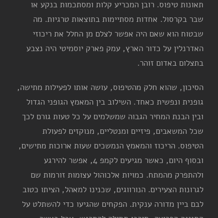
תאונות טיפוס. רובן המכריע קלות ומסתכמות בנקע או
שבר בקרסול. אחדות מסתיימות בתוצאות טרגיות. מה
שבטוח הוא שאם היה אפשר לצלם מן החלל את ריכוזי
האדרנלין על כדור הארץ, עמק פארק יוסמיטי היה נצבע
בתצלום באדום זוהר.
הסיכון, שהוא חלק מהטיפוס, עושה אותו לפעילות מתישה,
גופנית ונפשית כאחד. השילוב בין המאמץ הגופני הגדול
ובין הבנת המחיר הגבוה שמשלמים על כל טעות גורם לכך
שכל המשאבים, פיזיים ומנטליים, מנוקזים לפעולת
הטיפוס. הריכוז והמאמץ הנמשכים שעות ארוכות מתישים,
ובסוף היום, כאשר מגיעים לקמפ 4, אפשר להירגע
ולהתפרק מהמתח. כמויות אלכוהול עצומות זורמות שם
לגרונות הצעירים. הנורווגים, שכנינו למאהל, הציתו כטוב
לבם ביין מדורה ענקית. הפקחים שהגיעו כדי להשתלט על