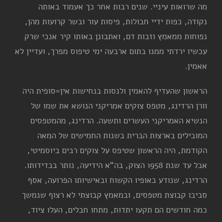
מה שרואות עיניי. שנים רבות אחר כך אעמוד באותה
נקודה, כפות ידיי חבולות, פיסות עור ובשר קרועות מהן,
נפוחות ממאמץ וזבות דם, ואתבונן באותו קיר אנכי שרק
עכשיו ירדתי ממנו בתום ארבעה ימי טיפוס מפרך, ועדיין לא
אאמין.
הראשון שהעדיף להאמין ולנסות בנחישות אין=סופית היה
וורן הרדינג, מטפס צוקים אמריקני הנושא את שמו של
הנשיא האמריקני העשרים ותשעה. הרדינג, מהמטפסים
המובילים בארצות הברית בשנות החמישים של המאה
הקודמת, היה הראשון שטיפס על צוקים רבים ביוסמיטי,
אבל עד שנת 1958 הצוק, בה"א הידיעה, נותר בבדידותו.
הרדינג, שנודע באופיו הקשוח ובאישיותו הפרועה, אסף
סביבו קבוצת מטפסים, ובמאמץ קבוצתי לא רצוף שנמשך
כמה חודשים הם תקעו יתדות, מתחו חבלים, העלו ציוד,