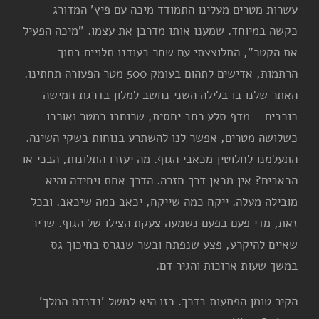
עשרות מטרים מעלינו התמודד מיכה עם פיץ' המדורג
כקשה במיוחד. שמענו אותו מדרבן את עצמו. "מיכה הפעיל
את הקטר", התלוצצתי עם שחר בעודנו תלויים בתוך
הרתמות, אדישים לתהום בעומק 500 מטר הפעורה תחתינו.
האתר שלנו בו בלילה השני נחשב למלון בדרגת חמישה
כוכבים – מדף סלע רחב יחסית, שרוחבו כמטר ואורכו
כשלושה מטרים, אפשר לנו להשתרע בנוחות בשקי השינה.
התעלמנו לחלוטין מכאבי הגוף. מה יעזרו התלונות, הבכי או
הכאבים? אין מכאן דרך חזרה. הדרך אחת ויחידה והיא
מובילה מעלה. ייקח כמה שייקח, יכאב כמה שיכאב. ובכל
זאת, מדי פעם בפעם נשמעה צעקת הצילו של הגוף. שריר
שאיים להיקרע, פצע שנפתח ובשר שנגרס בחיכוך גס
במשך שעות ארוכות והגיר דם.
הקיר טומן הפתעות בדרך. כזו היא למשל 'נדנדת המלך'