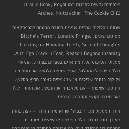
יצירתיים וקשים לתרגום כמו Braille Book, Royal
Arches, Nutcracker, The Cookie Cliff.
שמות מסלולים אחרים צופנים בחובם הבטחה להרפתקאות
מסוגים שונים: Bitche’s Terror, Lunatic Fringe,
Hanging Teeth, Second Thoughts וגם Lurking
Fear, Reason Beyond Insanity ו=Anti Ego Crack.
מסלולי הטיפוס הללו מתוארים בספרים בפירוט. התיאור
כולל מפה של המסלול, אופי הטיפוס (למשל אם מטפסים
על קיר בזווית שלילית או שמטפסים לאורך חריץ בסלע),
את סוג הטיפוס – אם מלאכותי או חופשי, את האורך שלו
ואת מידת הקושי והסכנה בטיפוס.
אורך המסלול מוגדר בפיץ' שהוא מידת אורך – קצת פחות
מאורך חבל (בדרך כלל חמישים או שישים מטר). זה
המרחק בין הנקודה שיש בה אבטחה בתחילת הטיפוס לבין