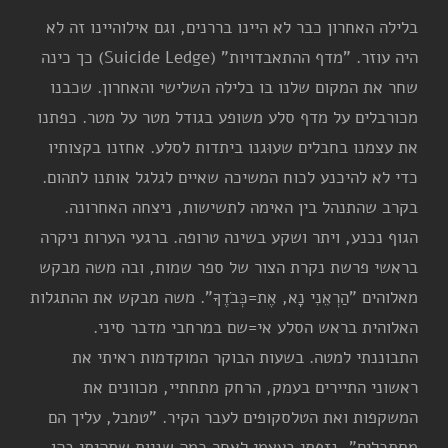
בלילה האחרון כבר לא היינו בררנים, וגם אילוהיינו זה לא
היה עוזר. "מדף ההתאבדויות" (Suicide Ledge) כך כינה
שחר את המקום שלנו בו בלילה השלישי והאחרון. שכבנו
מכורבלים על מדף סלע משופע בגודל מטר על מטר. כפתנו
את עצמנו בחבלים שעוּגנו ביתדות לסלע. אחזנו בקצותיו
כדי לא להיכנע לכוח המשיכה שאיים לגלגל אותנו לתהום.
בקרב שהתנהל בין האימה לתשישות, ניצחה האחרונה.
הגוף נכנע, ויתר ושקע בשינה טרופה. ברגעי הערות ניקרה
בראשי פרשת נקרת הצור של ספר שמות, ובה משה מבקש
מאלוהים "הַרְאֵנִי נָא, אֶת=כְּבֹדֶךָ". משה מבקש את ההתגלות
האלוהית בראש הסלע אי=שם במרחבי מדבר סיני.
התבוננתי למטה. בשעות הבוקר המוקדמות ראיתי את
ראשוני התיירים בעמק, הרחק מתחתיי, מכוונים את
המשקפות ואת הטלסקופים לעבר הקיר. "טמבל, עליך הם
מסתכלים", נזפתי בעצמי לאחר כמה שניות שתהיתי בהן