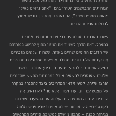
החגיגה הפרועה, סירבו תחילה להתרגש, אבל כאשר
הנורווגים המבושמים הטיחו בהם: "אתם נראים כאילו
יצאתם מסרט מצויר", הם נאסרו ואחר כך גורשו מחוץ
לגבולות ארצות הברית.
עשרות ארונות מתכת עם בריחים מתוחכמים פזורים
במאהל. זאת הדרך לשמור את המזון מחוץ להישג כפותיהם
של הדובים החומים שחיים באזור. עשרות שלטים מזכירים
את קיומם של הדובים. תחילה מופיעים תמרורים המכתיבים
נסיעה אטית כדי למנוע פגיעה בדובים; אחר כך רואים
שלטים שאוסרים להשאיר אוכל במכוניות מחשש שהדובים
יפרצו אליהן, קטעי וידאו המדריכים כיצד להתנהג במקרה
של מפגש עם דוב ועוד ועוד. אלא מה? לא רואים את
הדובים. עובדה מתמיהה זו העלתה את ההשערה שמדובר
בקונספירציה שמטרתה יצירת אווירת טבע פראי מלווה
בניחוח סכנה – מתכון מושלם למשיכת תיירים המחפשים