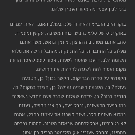
ביני לבין עצמי מה מקור העניין שלהם.
בוקר היום הרביעי והאחרון שלנו בעולם האנכי האיר. עמדנו
באוקיינוס של סלעי גרניט. כוח המשיכה, עקשן ומתמיד,
סחב אותנו מטה. כוח הרצון, מיומן ונואש, משך אותנו
מעלה. כל התחברות וכל התנתקות מהחבל דרשה את מלוא
תשומת הלב. ידענו שאסור לטעות, אסור לתת להיסח הדעת
מקום ואסור לתת לשגרה להקהות את החושים.
הקפדתי על סדרת הבדיקות: הקשר נכון? כן; הטבעת
נעולה? כן; הטבעת השנייה נעולה? כן; הציוד במקום? כן;
הנתיב ברור? כן. סדרת שאלות שבכל פעם מחדש נשאלות
כמו בפעם הראשונה, ובכל פעם, כך אני מקפיד, נענות
במלוא תשומת הלב. ושוב קשרנו את עצמנו בחבל, אמנם
לא בטבורינו, אבל לרתמה שבאזור הטבור. התהום נפרסה
תחתינו, והחבל שעוביו 9.8 מילימטר הפריד בין אסון