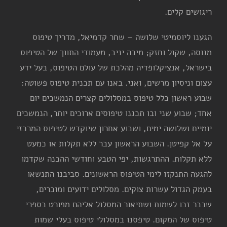
ריגושים קלים.
הגענו ליוסמיטי שלושה – שחר קדמיאל, מדריך טיפוס
מנוסה, שקול וחזק; מיכה יניב, מעמודי התווך של הטיפוס
בישראל, אנציקלופדיה מהלכת של עולם הטיפוס, בעל ידע
עצום וניסיון מרשים, ואני. באנו עם תכנית טיפוס פשוטה:
שבוע ראשון כלל טיפוס במסלולים קצרים הנמשכים יום
אחד; שבוע שני ובו תכננו טיפוסים ארוכים יותר, הנמשכים
יומיים ושלושה ימים, ושבוע אחרון שיוקדש לטיפוס המרכזי
על אל קפיטן. השבוע הראשון עבר ללא תקלות או כמעט
ללא תקלות. ההתרגשות, יפי הטבע וחודשי ההכנה שקדמו
להגעה התנקזו לימי הטיפוס הראשונים. סביבנו התנשאו
בעמק הגדול עשרות צוקים. מסלולים ידועים ומוכרים,
שכבר זכו לשמות ושתיאור המסלול אליהם מפורט בספרי
טיפוס של המקום. טיפסנו במסלולי טיפוס בעלי שמות