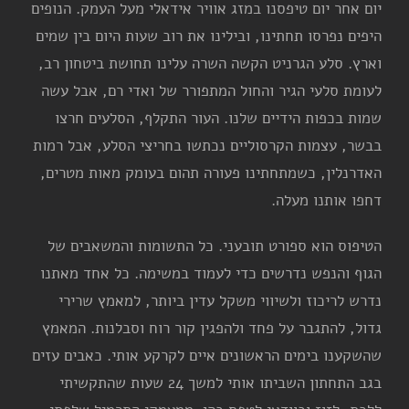
יום אחר יום טיפסנו במזג אוויר אידאלי מעל העמק. הנופים
היפים נפרסו תחתינו, ובילינו את רוב שעות היום בין שמים
וארץ. סלע הגרניט הקשה השרה עלינו תחושת ביטחון רב,
לעומת סלעי הגיר והחול המתפורר של ואדי רם, אבל עשה
שמות בכפות הידיים שלנו. העור התקלף, הסלעים חרצו
בבשר, עצמות הקרסוליים נכתשו בחריצי הסלע, אבל רמות
האדרנלין, כשמתחתינו פעורה תהום בעומק מאות מטרים,
דחפו אותנו מעלה.
הטיפוס הוא ספורט תובעני. כל התשומות והמשאבים של
הגוף והנפש נדרשים כדי לעמוד במשימה. כל אחד מאתנו
נדרש לריכוז ולשיווי משקל עדין ביותר, למאמץ שרירי
גדול, להתגבר על פחד ולהפגין קור רוח וסבלנות. המאמץ
שהשקענו בימים הראשונים איים לקרקע אותי. כאבים עזים
בגב התחתון השביתו אותי למשך 24 שעות שהתקשיתי