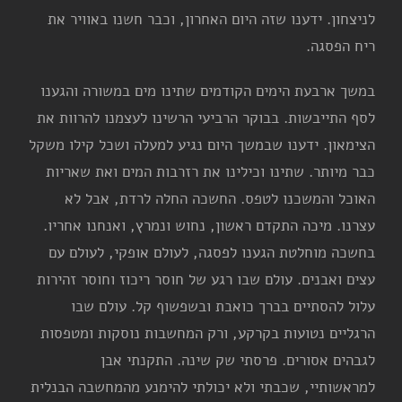
לניצחון. ידענו שזה היום האחרון, וכבר חשנו באוויר את
ריח הפסגה.
במשך ארבעת הימים הקודמים שתינו מים במשורה והגענו
לסף התייבשות. בבוקר הרביעי הרשינו לעצמנו להרוות את
הצימאון. ידענו שבמשך היום נגיע למעלה ושכל קילו משקל
כבר מיותר. שתינו וכילינו את רזרבות המים ואת שאריות
האוכל והמשכנו לטפס. החשכה החלה לרדת, אבל לא
עצרנו. מיכה התקדם ראשון, נחוש ונמרץ, ואנחנו אחריו.
בחשכה מוחלטת הגענו לפסגה, לעולם אופקי, לעולם עם
עצים ואבנים. עולם שבו רגע של חוסר ריכוז וחוסר זהירות
עלול להסתיים בברך כואבת ובשפשוף קל. עולם שבו
הרגליים נטועות בקרקע, ורק המחשבות נוסקות ומטפסות
לגבהים אסורים. פרסתי שק שינה. התקנתי אבן
למראשותיי, שכבתי ולא יכולתי להימנע מהמחשבה הבנלית