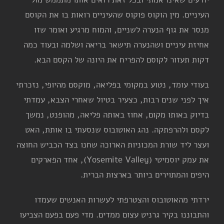
העיניים. מין הוקוס פוקוס שהעיניים רואות בו את הקוסם
מנסר את גוף הנערה לשניים, והמוח מרגיע ואומר שזו
אחיזת עיניים ושהנערה תישאר בריאה ושלמה ובעוד כמה
דקות תעזור לקוסם להפריח את היונה של הקסם הבא.
בעודי עומד, נטוע במקומי בפליאה, מוקסם מהיופי, נזכרתי
איך לפני שנים רבות, כצעיר בטיול שאחרי הצבא, עמדתי
בדיוק באותו מקום, אחוז באותה פליאה, מהופנט, נמשך
לקסם ולהרפתקה. נהג האוטובוס שנסעתי בו אותת, האט
ועצר ליד שורת המכוניות הארוכה שחנו בצד הכביש החוצה
את עמק יוסמיטי (Yosemite Valley), אחד הפארקים
היפים והמתוירים ביותר בארצות הברית.
ירדתי מהאוטובוס והצטרפתי לעשרות האנשים שעמדו
והתבוננו בקיר גרניט עצום ממדים. מדי פעם בפעם הצביעו