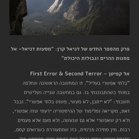
פרק מהספר החדש של דניאל קרן: "מסעות דניאל- אל
פסגות ההרים וגבולות היכולת"
אל קפיטן – First Error & Second Terror
"בלתי אפשרי בעליל". זו המחשבה הראשונה שחלפה
במוחי כשהתבוננתי בו. גם במחשבה שנייה ושלישית
חשבתי: "לא ייתכן, לא מעשי, פשוט בלתי אפשרי". ובכל
זאת, מקריאה ומלימוד של ההיסטוריה ידעתי שזה אפשרי,
ולא רק שאפשרי אלא גם שנעשה, ולא פעם אלא פעמים
רבות. מין סתירה פנימית, כזו שמתעוררת כשרואים קסם,
יודעים שאינו אמתי ובכל זאת רואים אותו מתממש מול