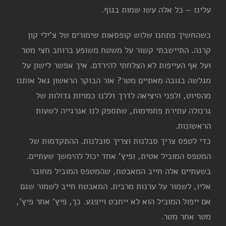
עלינו – כל אלה עשו שמות בגוף.
כשהחשיך פתחנו שלוש קופסאות שימורים של צ'ילי קון
קרנה. התיישבתי קשור על משטח משופע ברוחב חצי מטר
ועל אף העייפות לא הצלחתי להירדם. איך אפשר לישון על
מגלשה בגובה מאתיים מטר? אור הבוקר הראשון גאל אותנו
מהסיוט, ולפני היציאה לדרך זללנו כמויות גדולות של
גרנולה עתירת פחמימות, שתספק לנו אנרגייה לשעות
הראשונות.
כדי לטפס צריך סבלנות וצריך סובלנות. ההתקדמות של
המטפס המוביל אטית, ופיץ' אחד יכול להימשך שעתיים.
בשעתיים אלה חייב המאבטח, שהמטפס המוביל מחובר
אליו, לשמור על ערנות מרבית. המאבטח חייב לשמור שגם
אם ייפול המוביל הוא לא ייחבט וייפגע. כך, פיץ' אחר פיץ',
מטר אחר מטר.