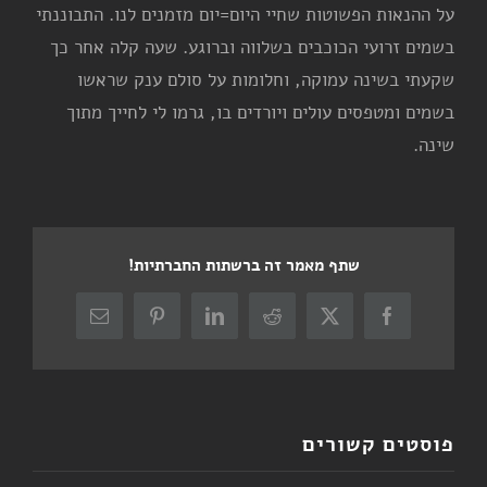
על ההנאות הפשוטות שחיי היום=יום מזמנים לנו. התבוננתי
בשמים זרועי הכוכבים בשלווה וברוגע. שעה קלה אחר כך
שקעתי בשינה עמוקה, וחלומות על סולם ענק שראשו
בשמים ומטפסים עולים ויורדים בו, גרמו לי לחייך מתוך
שינה.
שתף מאמר זה ברשתות החברתיות!
X
Facebook
Reddit
LinkedIn
Pinterest
כתובת
דואר
אלקטרוני
פוסטים קשורים