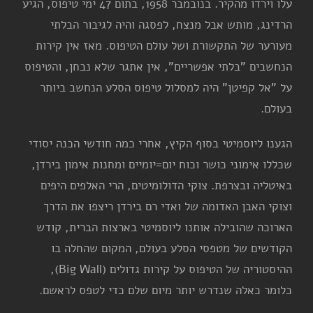
עלו וירדו מהקיר. בנובמבר 1958, בתום 47 ימי טיפוס, הגיע
הרדינג, מותש אבל מנצח, לפסגה והיה לגיבור הבלתי
מעורער של התקשורת ושל עולם הטיפוס. מאז אין קירות
הנחשבים "בלתי אפשריים", אין אתגר שלא נבחן, והטיפוס
על "אל קפיטן" היה למסלול טיפוס הסלע הנחשב ביותר
בעולם.
הגענו ליוסמיטי בסוף הקיץ, אחרי כמה חודשי הכנה יסודי
שכללו אימוני כושר וכוח יום=יומיים ומחנות אימון בירדן,
באיטליה ובצרפת. צוקי הדולומיטים, הרי האלפים היפים
וצוקי האבן האדומה של ואדי רם בירדן ריצפו את הדרך
הארוכה שהובילה אותנו ליוסמיטי בארצות הברית, קודש
הקודשים של מטפסי הסלע בעולם, המקום שהחלה בו
ההיסטוריה של הטיפוס על קירות גדולים (Big Wall),
כלומר כאלה שנדרש יותר מיום שלם כדי לטפס לראשם.