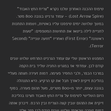
טיפוס ההכנה האחרון שלנו נקרא "צריח החץ האבוד"
(Lost Arrow Spire) – עמוד גרניט בגובה 800 מטר.
במשך שלושה ימים טיפסנו עליו באטיות, ושמות התחנות
לחניית לילה ביטאו את תחושות המטפסים: "טעות
ראשונה" (First Error) ואחריו "זוועה שנייה" (Second
Terror).
המפגש הראשון שלי עם עמוד הגרניט התרחש שלוש שנים
קודם לכן. עמדתי אז במגרש החניה שליד בית הקפה
במרכז הכפר, ולבי החסיר פעימה. דמות זעירה חצתה מעליי
בהליכת זיקית לאורך חבל את קו הרקיע. היא התנהלה
בגובה עצום, יותר מ=800 מטרים, מעל תהום פעורה. בסוף
היום השלישי לטיפוס על צריח החץ האבוד חצינו בהליכת
זיקית את התהום שבין קצה הצריח ובין הרכס. זיכרון אותה
דמות זעירה שראיתי שלוש שנים קודם לכן חזר אליי.