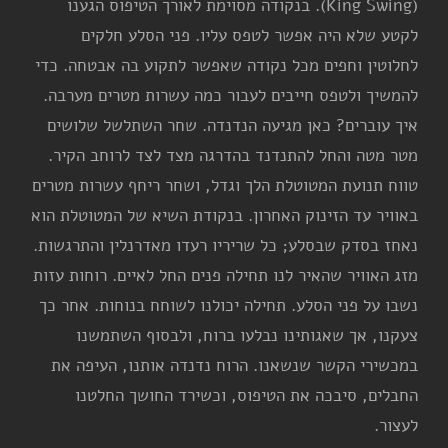
(King Swing). בנקודה מסוימת לאורך הטיפוס הגענו
לקטע שלא היה אפשר לטפס עליו. פני הסלע חלקים
לחלוטין וחפים מכל נקודה שאפשר לתקוע בה אבטחה. כדי
להמשיך ולטפס חייבים לעבור כמה עשרות מטרים מערבה.
איך עוברים? כאן מגיעה הנדנדה. שחר השתלשל שלושים
מטר מטה והחל להתנדנד בהדרגה מצד לצד לרוחב הקיר.
טווח תנועת המטוטלת הלך וגדל, ושחר ריחף עשרות מטרים
באוויר עד הזינוק האחרון. בנקודת השיא של המטוטלת הוא
נאחז בסדק שבסלע; כל שריריו רעדו מאדרנלין והתרגשות.
מזג האוויר שהאיר לנו תחילה פנים החל לאיים. רוחות עזות
נשבו על פני הסלע. תחילה יכולנו לשוחח בנוחות. אחר כך
צעקנו, אך שאגותינו נבלעו ברוח, ולבסוף השתמשנו
במכשירי הקשר שנשאנו. הרוח נדנדה אותנו, העיפה את
החבלים, סיבכה את הטיפוס, וכשירד החושך החלטנו
לעצור.