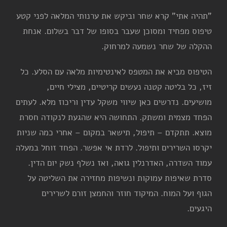
"תהיה אתי" קרא שחר וביקש את ערנותי המלאה לפני קטע
טיפוס מפחיד ומסוכן שעבר בסופו של דבר בשלום. אנחת
ההקלה של שחר נשמעה למרחוק.
הטיפוס מביא את המטפס לאינטימיות מלאה עם הסלע. כל
זיז, כל בליטה קטנה נעשים קריטיים, מצילי חיים,
מושיעים. נדרשים כאן שיווי משקל עדין וריכוז מלא. לעתים
הפחד מצמית ומשתק. התחושה היא שהגעת לנקודה חסרת
מוצא. תתקדם – תיפול, תישאר במקום – אחרי כמה שניות
יקרסו השרירים ותיפול. לרדת אי אפשר. הפחד זוחל במעלה
עמוד השדרה, האדרנלין גואה, ואז נשלף נשק יום הדין.
סדרת שאיפות עמוקות ונשיפות מחזירה את השליטה על
הגוף ועל המוח. המיקוד חוזר והחמצן זורם לשרירים
היגעים.