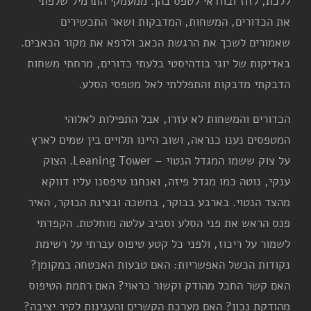
ללכת, לזוז ובוודאי לטפס בהן. ממעמקי התרמיל שלפתי
את הכדורים, המשחות, המדבקות ושאר התכשירים
שאמורים לשכך את הרגשת הכאב ולרפא את מקור הכאבים.
באדיקות של יוגי בודהיסטי בלעתי כדורים, מרחתי משחות
הדבקתי מדבקות והתפללתי לאל מטפסי הסלע.
הכדורים והמשחות לא עזרו, אבל התפילות לאלוהי
המטפסים נענו כנראה, ושוב היינו תלויים בין שמים לארץ
על צוק ששמו המגדל הנטוי – Leaning Tower. הצוק
ענקי, נוטה כמו מגדל פיזה, ואנחנו טיפסנו עליו דווקא
מהצד הנטוי. בארבע בבוקר, בחשכה ובצינת הבוקר, האיר
פנס הראש את פני הסלע וסביב עלטה מוחלטת. הקפדתי
לשמור על ריכוז, ולפני כל קטע טיפוס עברתי על רשימת
נקודות הכשל האפשריות: האם טבעות האבטחה במקומן?
האם קשר החבל מהודק וקשור כראוי? האם רתמת הטיפוס
מהודקת נכון? האם מערכת הקשרים והעגינות לקיר יציבה?