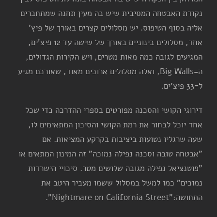
נקודת האבטחה המסיבית שיש בה מעין תחנה שמתחברים
אליה בסוף הטיפוס. יש מסלולים קצרים באורך של פיץ'
אחד, מסלולים בינוניים באורך של שישה עד 12 פיצ'ים,
המגיעים לגובה כמה מאות מטרים, ויש הקירות הגדולים,
ה=Big Walls, ואלה מסלולים ארוכים מאוד, שאורכם מגיע
ל=33 פיצ'ים.
דירוגי הקושי והסכנה מפורטים בספרי ההדרכה כדי שכל
אחד יוכל לבחור את רמת הקושי והסיכון המתאימים לו,
שעה שרגליו נטועות ביציבות בקרקע המציאות. אם
"אבטחה טובה וסכנה נפילה נמוכה" זה המינון המתאים או
"פוטנציאל נפילה מגובה שלושים מטר. סיכויי הישרדות
נמוכים" כמו למשל במסלול ששמו מעביר היטב את
התחושה:"Nightmare on California Street".