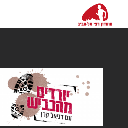
Ski
t
conten