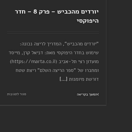
יורדים מהכביש – פרק 8 – חדר
היפוקסי
"יורדים מהכביש", המדריך לריצה נכונה:
שימוש בחדר היפוקסי מאת: דניאל קרן, מייסד
מועדון רצי תל-אביב (https://marta.co.il)
ומחברו של "ספר הריצה השלם" ריצת שטח
דורשת מיומנות
[...]
על
סגור לתגובות
המשך בקריאה
יורדי
מהכב
–
פרק
8
–