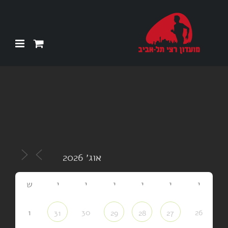
Ski
t
conten
י
י
י
י
י
י
ש
1
30
26
31
29
28
27