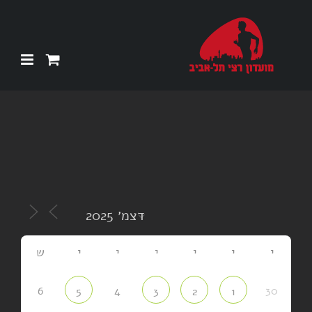
Ski
t
conten
י
י
י
י
י
י
ש
6
4
30
5
3
2
1