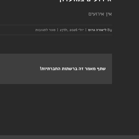
אין אירועים
על
By
ליאורה גרוס
|
יולי 27th, 2026
|
סגור לתגובות
יום
שני
–
אימון
קבוצה
שתף מאמר זה ברשתות החברתיות!
–
ערב