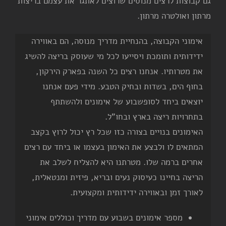
גם קבוצות לרצים מנוסים שרוצים לאתגר את עצמם בריצות
מרתון ואולטרה מרתון.
אימוני הקבוצה, בהנחיית מדריך מנוסה, הם באווירה
ידידותית ותומכת ויסייעו לכל מי שעוסק בריצה להשיג
את מטרותיו. אנחנו רצים כל השנה בפארק הירקון,
בחוף הים, בשדות ובחיק הטבע. מידי פעם אנחנו
יוצאים ביחד לסופשבוע של אימונים ולהשתתף
בתחרויות ריצה בארץ ובחו"ל.
האימונים בנויים בצורה כזו שכל רץ יכול לרוץ בקצב
המתאים לו ולבצע את האימון בעצמו או ביחד עם רצים
אחרים ברמה שלו. מטרתנו היא להצליח לשלב את
הריצה בחיינו כעיסוק נעים ובריא, פיזית ומנטאלית,
לאורך זמן ובאווירה ידידותית ומקצועית.
מספר אימונים בשבוע עם מדריך וכוללים אימוני