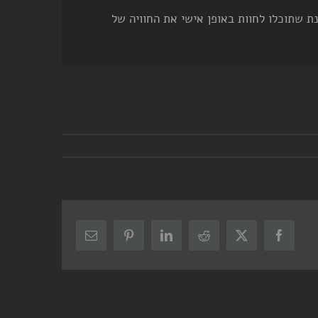
ת שתוכלו לחוות באופן אישי את החוויה של
X
Facebook
Reddit
LinkedIn
Pinterest
כתובת
דואר
אלקטרוני