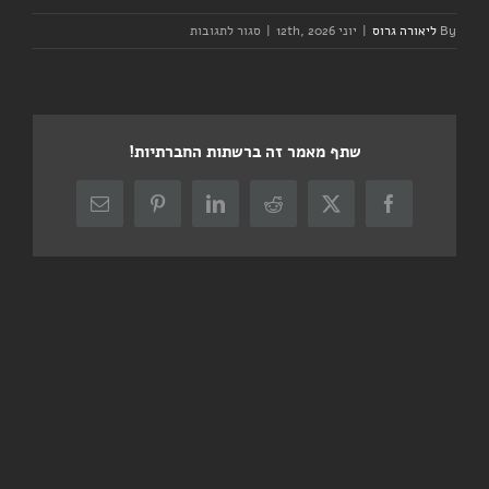
על
By
ליאורה גרוס
|
יוני 12th, 2026
|
סגור לתגובות
יום
שישי
–
אימון
קבוצה
שתף מאמר זה ברשתות החברתיות!
–
בוקר
X
Facebook
Reddit
LinkedIn
Pinterest
כתובת
דואר
אלקטרוני