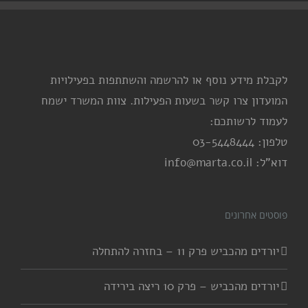
לקבלת מידע נוסף או להרשמה והשתתפות בפעילויות
המועדון צרו קשר בשעות הפעילות. צוות המשרד ישמח
לעמוד לרשותכם:
טלפון: 03-5448444
דוא"ל: info@marta.co.il
פוסטים אחרונים
יורדים מהכביש פרק 11 – בחזרה להתחלה
יורדים מהכביש – פרק 10 ריצה בירידה