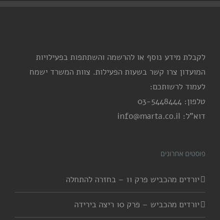
לקבלת מידע נוסף או להרשמה והשתתפות בפעילויות
המועדון צרו קשר בשעות הפעילות. צוות המשרד ישמח
לעמוד לרשותכם:
טלפון: 03-5448444
דוא"ל: info@marta.co.il
פוסטים אחרונים
יורדים מהכביש פרק 11 – בחזרה להתחלה
יורדים מהכביש – פרק 10 ריצה בירידה