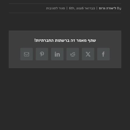
על
By
ליאורה גרוס
|
פברואר 6th, 2026
|
סגור לתגובות
יום
שישי
–
אימון
קבוצה
שתף מאמר זה ברשתות החברתיות!
–
בוקר
X
Facebook
Reddit
LinkedIn
Pinterest
כתובת
דואר
אלקטרוני