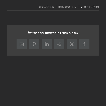
על
By
ליאורה גרוס
|
ינואר 16th, 2026
|
סגור לתגובות
יום
שישי
–
אימון
קבוצה
שתף מאמר זה ברשתות החברתיות!
–
בוקר
X
Facebook
Reddit
LinkedIn
Pinterest
כתובת
דואר
אלקטרוני