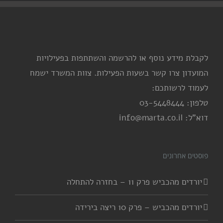
לקבלת מידע נוסף או להרשמה והשתתפות בפעילויות
המועדון צרו קשר בשעות הפעילות. צוות המשרד ישמח
לעמוד לרשותכם:
טלפון: 03-5448444
דוא"ל: info@marta.co.il
פוסטים אחרונים
יורדים מהכביש פרק 11 – בחזרה להתחלה
יורדים מהכביש – פרק 10 ריצה בירידה