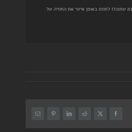
ת שתוכלו לחוות באופן אישי את החוויה של
X
Facebook
Reddit
LinkedIn
Pinterest
כתובת
דואר
אלקטרוני