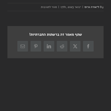
על
By
ליאורה גרוס
|
ינואר 17th, 2025
|
סגור לתגובות
יום
שישי
–
אימון
קבוצה
שתף מאמר זה ברשתות החברתיות!
–
בוקר
X
Facebook
Reddit
LinkedIn
Pinterest
כתובת
דואר
אלקטרוני