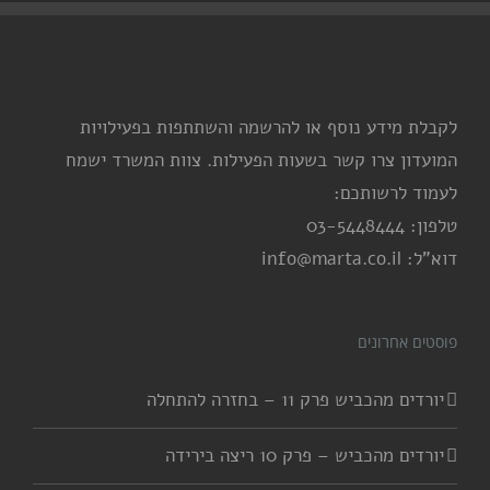
לקבלת מידע נוסף או להרשמה והשתתפות בפעילויות
המועדון צרו קשר בשעות הפעילות. צוות המשרד ישמח
לעמוד לרשותכם:
טלפון: 03-5448444
דוא"ל: info@marta.co.il
פוסטים אחרונים
יורדים מהכביש פרק 11 – בחזרה להתחלה
יורדים מהכביש – פרק 10 ריצה בירידה