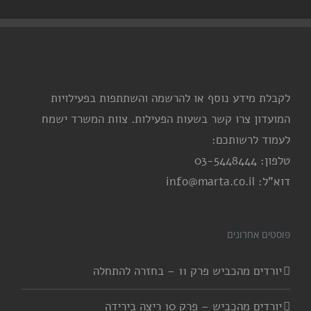
לקבלת מידע נוסף או להרשמה והשתתפות בפעילויות
המועדון צרו קשר בשעות הפעילות. צוות המשרד ישמח
לעמוד לרשותכם:
טלפון: 03-5448444
דוא"ל: info@marta.co.il
פוסטים אחרונים
יורדים מהכביש פרק 11 – בחזרה להתחלה
יורדים מהכביש – פרק 10 ריצה בירידה