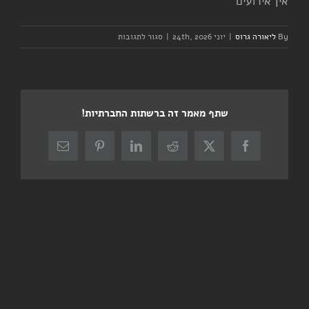
אין אירועים
על
By
ליאורה גרוס
|
יוני 24th, 2026
|
סגור לתגובות
יום
רביעי
–
אימון
קבוצה
שתף מאמר זה ברשתות החברתיות!
–
ערב
X
Facebook
Reddit
LinkedIn
Pinterest
כתובת
דואר
אלקטרוני