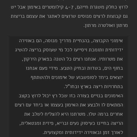
לרוץ כחלק משגרת חייהם, 4-7 קילומטרים באימון אבל יש
גם קבוצות לרצים מנוסים שרוצים לאתגר את עצמם בריצות
מרתון ואולטרה מרתון.
אימוני הקבוצה, בהנחיית מדריך מנוסה, הם באווירה
ידידותית ותומכת ויסייעו לכל מי שעוסק בריצה להשיג
את מטרותיו. אנחנו רצים כל השנה בפארק הירקון,
בחוף הים, בשדות ובחיק הטבע. מידי פעם אנחנו
יוצאים ביחד לסופשבוע של אימונים ולהשתתף
בתחרויות ריצה בארץ ובחו"ל.
האימונים בנויים בצורה כזו שכל רץ יכול לרוץ בקצב
המתאים לו ולבצע את האימון בעצמו או ביחד עם רצים
אחרים ברמה שלו. מטרתנו היא להצליח לשלב את
הריצה בחיינו כעיסוק נעים ובריא, פיזית ומנטאלית,
לאורך זמן ובאווירה ידידותית ומקצועית.