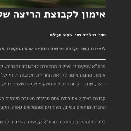
אימון לקבוצת הריצה של 
מתי: בכל יום שני שעה: 06:30
ליצירת קשר וקבלת פרטים נוספים אנא התקשרו אל: 5448444- 03 או שלחו מייל 
מרת"א עסקים זו פעילות המיועדת לארגונים וחברות. ק
אימון, מחנות אימון לקראת תחרויות חשובות, ליווי של 
ריצה, שוברי הנחה לרכישת משקפי שמש ושעוני דופק,
קבוצת רצים שאת כולם אתם מכירים משגרת היומיום בעב
החברה מוחאים כפיים, מעודדים ומתמלאים גאווה. הקבו
כיום במתאמנים במסגרת מרת"א קבוצות השייכות לחברות