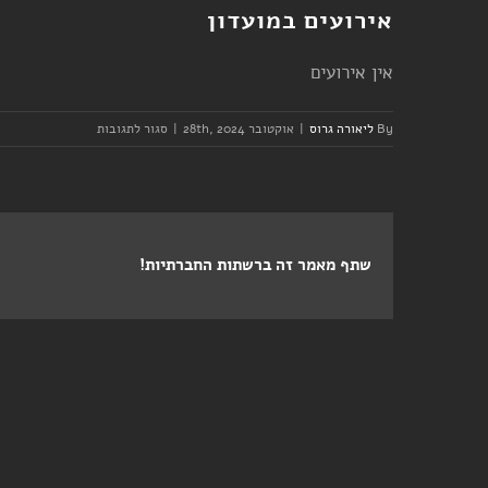
אירועים במועדון
אין אירועים
על
By
ליאורה גרוס
|
אוקטובר 28th, 2024
|
סגור לתגובות
יום
שני
–
אימון
כלל
שתף מאמר זה ברשתות החברתיות!
ביטוח
–
בוקר