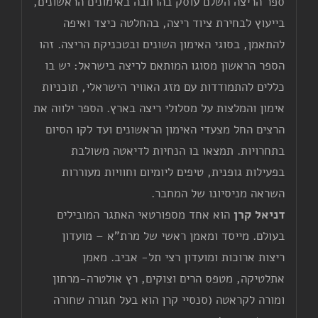
ספר הריצה השלם עוסק בהרחבה באימונים הראשונים,
בייעוץ לבחירת ציוד ריצה, בהחלטה כיצד ואיפה
להתאמן, בסוגי האימון השונים ובטכניקת הריצה. זהו
הספר הראשון מסוגו המותאם לריצה בישראל: יש בו
כללים להתמודדות עם מזג האוויר הישראלי, תוכניות
אימון והמלצות על מסלולי ריצה בארץ. הספר ילווה את
הרצים החל מצעדי האימון הראשונים ועד לקו הסיום
בתחרויות. תמצאו בו הנחיות לדיאטה משולבת
בפעילות גופנית, טיפים ליומיום וחוויות מעוררות
השראה מניסיונו של המחבר.
דניאל קרן
הוא אחד מספורטאי האתגר המובילים
בעולם. מייסד ומאמן ראשי של מרת"א – מועדון
ריצות ארוכות ומועדון רצי תל- אביב. מאמן
אתלטיקה, מטפס הרים וצוקים, רץ אולטרה-מרתון
ומורה לקראטה (סנסיי קרן הוא בעל חגורה שחורה