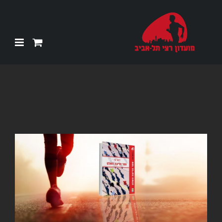
Ski
t
conten