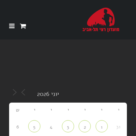
Ski
t
conten
י
י
י
י
י
י
ש
6
4
31
5
3
2
1